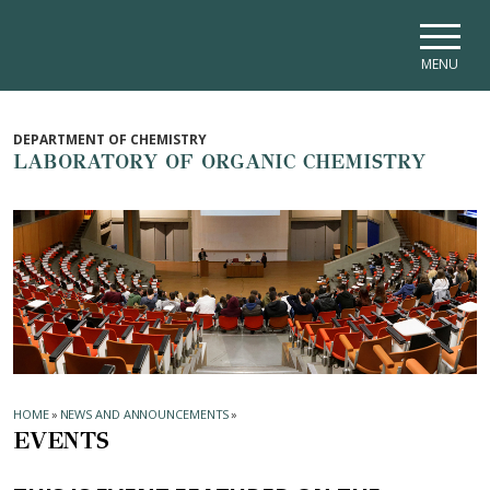
Skip to main navigation
Skip to main content
Skip to page footer
MENU
DEPARTMENT OF CHEMISTRY
LABORATORY OF ORGANIC CHEMISTRY
HOME
»
NEWS AND ANNOUNCEMENTS
»
EVENTS