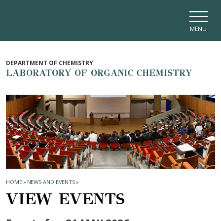
Skip to main navigation
Skip to main content
Skip to page footer
MENU
DEPARTMENT OF CHEMISTRY
LABORATORY OF ORGANIC CHEMISTRY
HOME
»
NEWS AND EVENTS
»
VIEW EVENTS