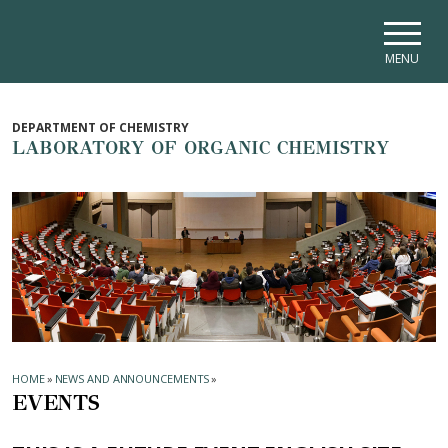
Skip to main navigation
Skip to main content
Skip to page footer
MENU
DEPARTMENT OF CHEMISTRY
LABORATORY OF ORGANIC CHEMISTRY
HOME
»
NEWS AND ANNOUNCEMENTS
»
EVENTS