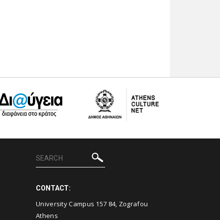
CONTACT:
University Campus 157 84, Zografou
Athens