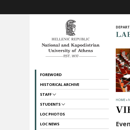
Skip to main navigation
Skip to main content
Skip to page footer
DEPART
LA
FOREWORD
HISTORICAL ARCHIVE
STAFF
HOME
»
STUDENTS
VI
LOC PHOTOS
Even
LOC NEWS