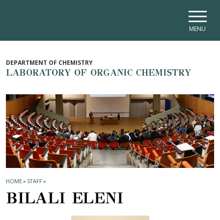
Skip to main navigation
Skip to main content
Skip to page footer
MENU
DEPARTMENT OF CHEMISTRY
LABORATORY OF ORGANIC CHEMISTRY
HOME
»
STAFF
»
BILALI ELENI