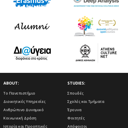
ABOUT:
STUDIES:
Το Πανεπιστήμιο
Σπουδές
Διοικητικές Υπηρεσίες
Σχολές και Τμήματα
Ανθρώπινο Δυναμικό
Έρευνα
Κοινωνική Δράση
Φοιτητές
Ιστορία και Προοπτικές
Απόφοιτοι