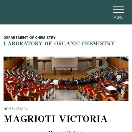
Skip to main navigation
Skip to main content
Skip to page footer
MENU
DEPARTMENT OF CHEMISTRY
LABORATORY OF ORGANIC CHEMISTRY
HOME
»
STAFF
»
MAGRIOTI VICTORIA