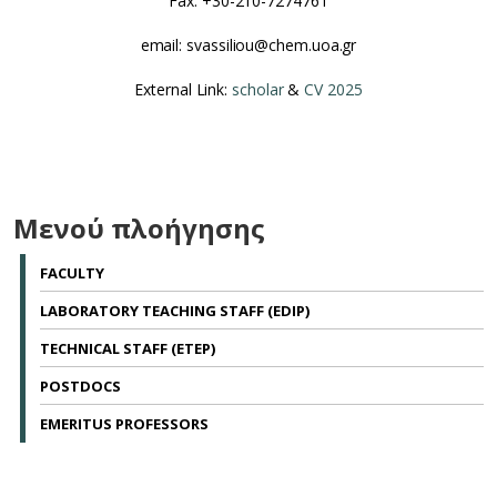
Fax: +30-210-7274761
email: svassiliou@chem.uoa.gr
External Link:
scholar
&
CV 2025
Μενού πλοήγησης
FACULTY
LABORATORY TEACHING STAFF (EDIP)
TECHNICAL STAFF (ETEP)
POSTDOCS
EMERITUS PROFESSORS