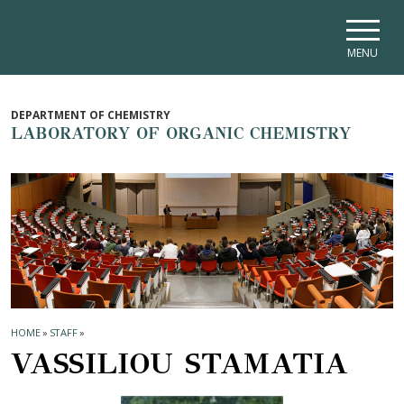
Skip to main navigation
Skip to main content
Skip to page footer
MENU
DEPARTMENT OF CHEMISTRY
LABORATORY OF ORGANIC CHEMISTRY
HOME
»
STAFF
»
VASSILIOU STAMATIA