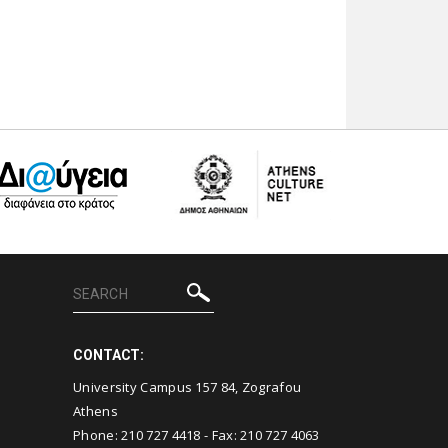
CONTACT:
University Campus 157 84, Zografou
Athens
Phone:
210 727 4418
- Fax:
210 727 4063